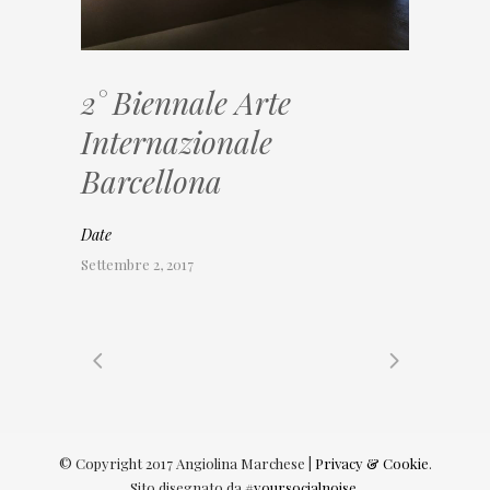
2° Biennale Arte
Internazionale
Barcellona
Date
Settembre 2, 2017
© Copyright 2017 Angiolina Marchese |
Privacy & Cookie
.
Sito disegnato da
#yoursocialnoise
.